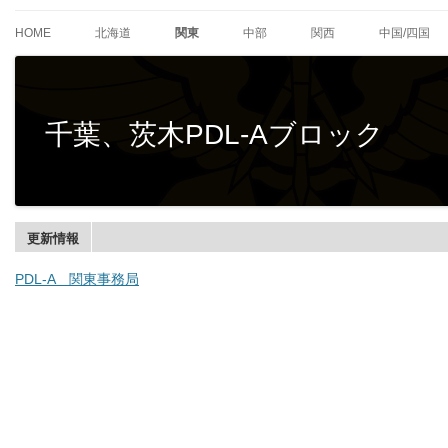
PDL（プレミアダーツリーグ）はJPDO主催のダーツリーグです。
PREMIER DARTS LEAGUE [P
HOME
北海道
関東
中部
関西
中国/四国
千葉、茨木PDL-Aブロック
更新情報
PDL-A 関東事務局