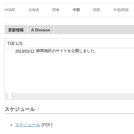
PDL（プレミアダーツリーグ）はJPDO主催のダーツリーグです。
PREMIER DARTS LEAGUE [P
HOME
北海道
関東
中部
関西
中国/四国
更新情報
A Division
富士ブロック
スケジュール
スケジュール
[PDF]